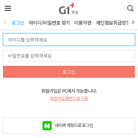
전
제
통
체
보
합
메
검
뉴
색
로그인
아이디/비밀번호 찾기
이용약관
개인정보취급방침
열
기
로그인
회원가입은 PC에서 가능합니다.
회원가입 화면으로 이동
네이버 계정으로 로그인