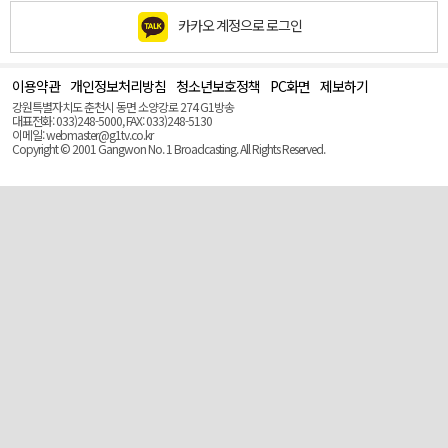
카카오 계정으로 로그인
이용약관
개인정보처리방침
청소년보호정책
PC화면
제보하기
맨
위
강원특별자치도 춘천시 동면 소양강로 274 G1방송
로
대표전화: 033)248-5000, FAX: 033)248-5130
(Top)
이메일: webmaster@g1tv.co.kr
Copyright © 2001 Gangwon No. 1 Broadcasting. All Rights Reserved.