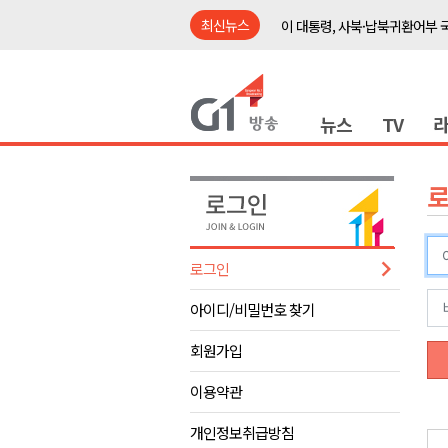
최신뉴스
이 대통령, 사북·납북귀환어부 
여름축제 더위와 전쟁..물놀이 
강원도, 최휘영 문체부장관과 
뉴스
TV
이광재 국회 예결위원장, 강릉시
검찰청 폐지..해결 과제 산적
육동한 시장, 국제스케이트장 춘
영월군, 국·도비 확보 보고회 개
삼척 공공산후조리원 이전 시급
로그인
강원자치도교육청 교감급 이상 3
아이디/비밀번호 찾기
도-시군 첫 간담회..우상호 "하
이 대통령, 사북·납북귀환어부 
회원가입
여름축제 더위와 전쟁..물놀이 
이용약관
강원도, 최휘영 문체부장관과 
개인정보취급방침
이광재 국회 예결위원장, 강릉시