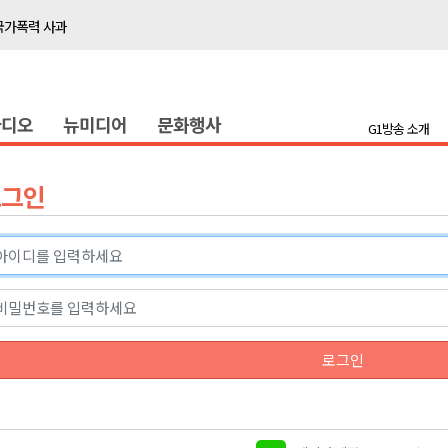
국가폭력 사과
접목
정책간담회
라디오
뉴미디어
문화행사
 초청 특별 강연
G1방송 소개
천 유치 건의
로그인
최
87명 인사
나된 공동체"
국가폭력 사과
로그인
접목
정책간담회
 초청 특별 강연