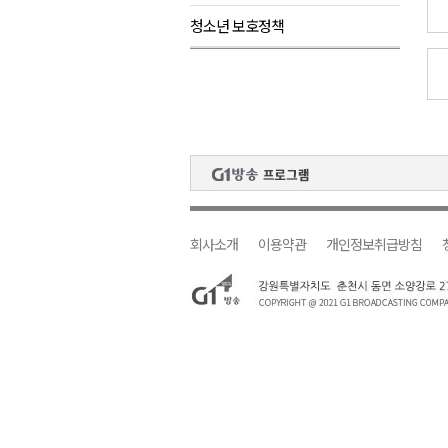
청소년 보호정책
검찰청 폐지..해결 과제 산적
육동한 시장, 국제스케이트장 춘
영월군, 국·도비 확보 보고회 개
삼척 공공산후조리원 이전 시급
강원자치도교육청 교감급 이상 3
회사소개
이용약관
개인정보취급방침