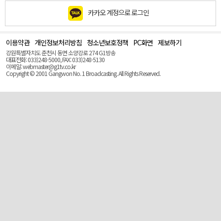
카카오 계정으로 로그인
이용약관
개인정보처리방침
청소년보호정책
PC화면
제보하기
맨
위
강원특별자치도 춘천시 동면 소양강로 274 G1방송
로
대표전화: 033)248-5000, FAX: 033)248-5130
(Top)
이메일: webmaster@g1tv.co.kr
Copyright © 2001 Gangwon No. 1 Broadcasting. All Rights Reserved.