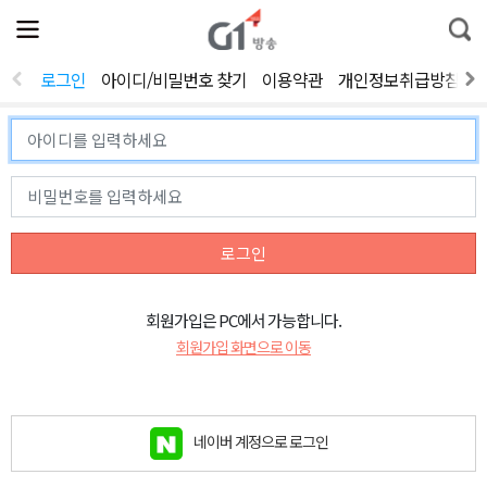
전
제
통
체
보
합
메
검
뉴
색
로그인
아이디/비밀번호 찾기
이용약관
개인정보취급방침
열
기
로그인
회원가입은 PC에서 가능합니다.
회원가입 화면으로 이동
네이버 계정으로 로그인