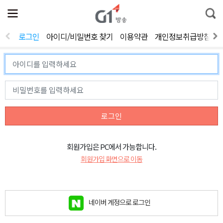
전
제
통
체
보
합
메
검
뉴
색
로그인
아이디/비밀번호 찾기
이용약관
개인정보취급방침
열
기
로그인
회원가입은 PC에서 가능합니다.
회원가입 화면으로 이동
네이버 계정으로 로그인