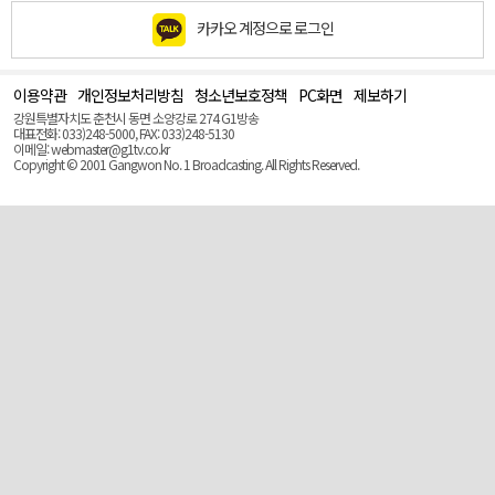
카카오 계정으로 로그인
이용약관
개인정보처리방침
청소년보호정책
PC화면
제보하기
맨
위
강원특별자치도 춘천시 동면 소양강로 274 G1방송
로
대표전화: 033)248-5000, FAX: 033)248-5130
(Top)
이메일: webmaster@g1tv.co.kr
Copyright © 2001 Gangwon No. 1 Broadcasting. All Rights Reserved.