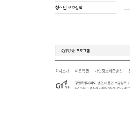
청소년 보호정책
검찰청 폐지..해결 과제 산적
육동한 시장, 국제스케이트장 춘
영월군, 국·도비 확보 보고회 개
삼척 공공산후조리원 이전 시급
강원자치도교육청 교감급 이상 3
회사소개
이용약관
개인정보취급방침