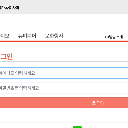
국가폭력 사과
접목
정책간담회
라디오
뉴미디어
문화행사
 초청 특별 강연
G1방송 소개
천 유치 건의
로그인
최
87명 인사
나된 공동체"
국가폭력 사과
로그인
접목
정책간담회
 초청 특별 강연