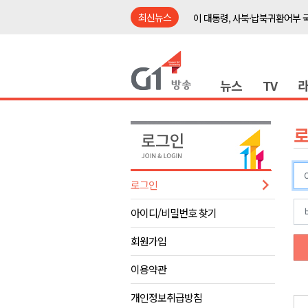
최신뉴스
이 대통령, 사북·납북귀환어부 
여름축제 더위와 전쟁..물놀이 
강원도, 최휘영 문체부장관과 
뉴스
TV
이광재 국회 예결위원장, 강릉시
검찰청 폐지..해결 과제 산적
육동한 시장, 국제스케이트장 춘
영월군, 국·도비 확보 보고회 개
삼척 공공산후조리원 이전 시급
로그인
강원자치도교육청 교감급 이상 3
아이디/비밀번호 찾기
도-시군 첫 간담회..우상호 "하
이 대통령, 사북·납북귀환어부 
회원가입
여름축제 더위와 전쟁..물놀이 
이용약관
강원도, 최휘영 문체부장관과 
개인정보취급방침
이광재 국회 예결위원장, 강릉시