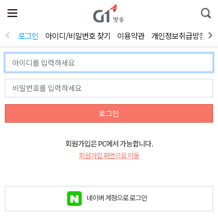
전
제
통
체
보
합
메
검
뉴
색
로그인
아이디/비밀번호 찾기
이용약관
개인정보취급방침
열
기
로그인
회원가입은 PC에서 가능합니다.
회원가입 화면으로 이동
네이버 계정으로 로그인