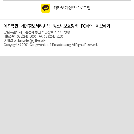
카카오 계정으로 로그인
이용약관
개인정보처리방침
청소년보호정책
PC화면
제보하기
맨
위
강원특별자치도 춘천시 동면 소양강로 274 G1방송
로
대표전화: 033)248-5000, FAX: 033)248-5130
(Top)
이메일: webmaster@g1tv.co.kr
Copyright © 2001 Gangwon No. 1 Broadcasting. All Rights Reserved.