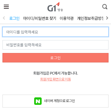
전
제
통
체
보
합
메
검
뉴
색
로그인
아이디/비밀번호 찾기
이용약관
개인정보취급방침
열
기
로그인
회원가입은 PC에서 가능합니다.
회원가입 화면으로 이동
네이버 계정으로 로그인