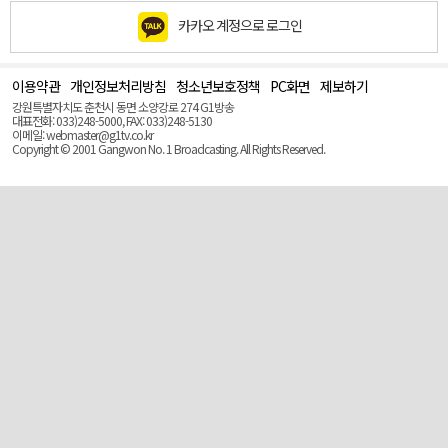
카카오 계정으로 로그인
이용약관
개인정보처리방침
청소년보호정책
PC화면
제보하기
맨
위
강원특별자치도 춘천시 동면 소양강로 274 G1방송
로
대표전화: 033)248-5000, FAX: 033)248-5130
(Top)
이메일: webmaster@g1tv.co.kr
Copyright © 2001 Gangwon No. 1 Broadcasting. All Rights Reserved.