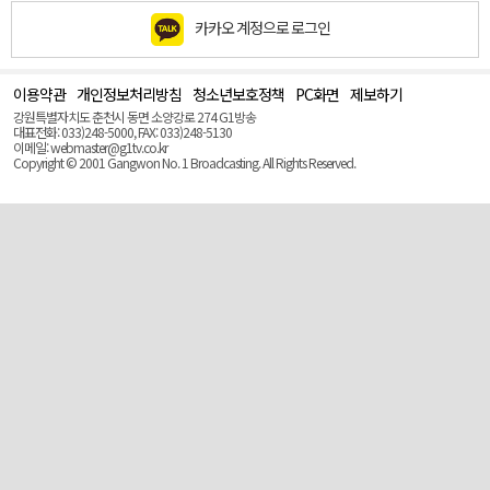
카카오 계정으로 로그인
이용약관
개인정보처리방침
청소년보호정책
PC화면
제보하기
맨
위
강원특별자치도 춘천시 동면 소양강로 274 G1방송
로
대표전화: 033)248-5000, FAX: 033)248-5130
(Top)
이메일: webmaster@g1tv.co.kr
Copyright © 2001 Gangwon No. 1 Broadcasting. All Rights Reserved.