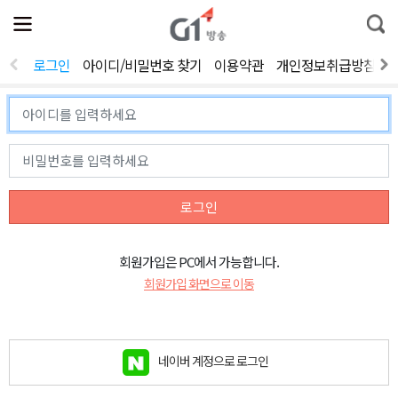
전
제
통
체
보
합
메
검
뉴
색
로그인
아이디/비밀번호 찾기
이용약관
개인정보취급방침
열
기
로그인
회원가입은 PC에서 가능합니다.
회원가입 화면으로 이동
네이버 계정으로 로그인