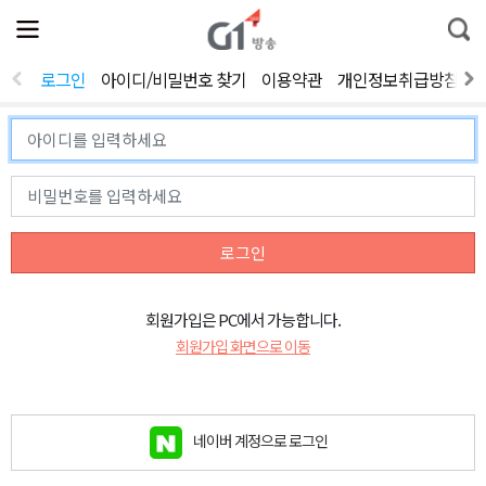
전
제
통
체
보
합
메
검
뉴
색
로그인
아이디/비밀번호 찾기
이용약관
개인정보취급방침
열
기
로그인
회원가입은 PC에서 가능합니다.
회원가입 화면으로 이동
네이버 계정으로 로그인