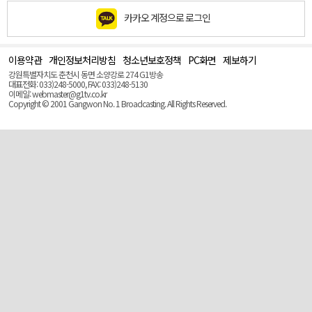
카카오 계정으로 로그인
이용약관
개인정보처리방침
청소년보호정책
PC화면
제보하기
맨
위
강원특별자치도 춘천시 동면 소양강로 274 G1방송
로
대표전화: 033)248-5000, FAX: 033)248-5130
(Top)
이메일: webmaster@g1tv.co.kr
Copyright © 2001 Gangwon No. 1 Broadcasting. All Rights Reserved.