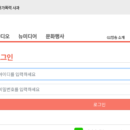
국가폭력 사과
접목
정책간담회
라디오
뉴미디어
문화행사
 초청 특별 강연
G1방송 소개
천 유치 건의
로그인
최
87명 인사
나된 공동체"
국가폭력 사과
로그인
접목
정책간담회
 초청 특별 강연