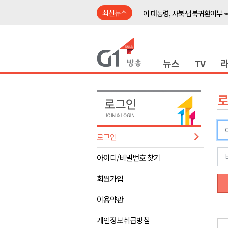
최신뉴스
이 대통령, 사북·납북귀환어부 
여름축제 더위와 전쟁..물놀이 
강원도, 최휘영 문체부장관과 
뉴스
TV
이광재 국회 예결위원장, 강릉시
검찰청 폐지..해결 과제 산적
육동한 시장, 국제스케이트장 춘
영월군, 국·도비 확보 보고회 개
삼척 공공산후조리원 이전 시급
로그인
강원자치도교육청 교감급 이상 3
아이디/비밀번호 찾기
도-시군 첫 간담회..우상호 "하
이 대통령, 사북·납북귀환어부 
회원가입
여름축제 더위와 전쟁..물놀이 
이용약관
강원도, 최휘영 문체부장관과 
개인정보취급방침
이광재 국회 예결위원장, 강릉시