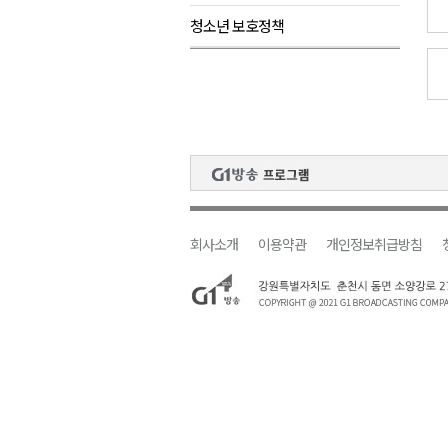
청소년 보호정책
검찰청 폐지..해결 과제 산적
육동한 시장, 국제스케이트장 춘
영월군, 국·도비 확보 보고회 개
삼척 공공산후조리원 이전 시급
강원자치도교육청 교감급 이상 3
회사소개
이용약관
개인정보취급방침