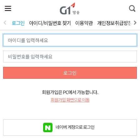
전
제
통
체
보
합
메
검
뉴
색
로그인
아이디/비밀번호 찾기
이용약관
개인정보취급방침
열
기
로그인
회원가입은 PC에서 가능합니다.
회원가입 화면으로 이동
네이버 계정으로 로그인