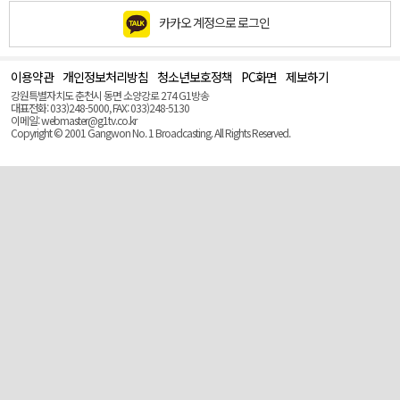
카카오 계정으로 로그인
이용약관
개인정보처리방침
청소년보호정책
PC화면
제보하기
맨
위
강원특별자치도 춘천시 동면 소양강로 274 G1방송
로
대표전화: 033)248-5000, FAX: 033)248-5130
(Top)
이메일: webmaster@g1tv.co.kr
Copyright © 2001 Gangwon No. 1 Broadcasting. All Rights Reserved.