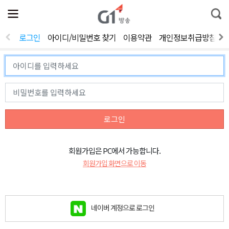
전
제
통
체
보
합
메
검
뉴
색
로그인
아이디/비밀번호 찾기
이용약관
개인정보취급방침
열
기
로그인
회원가입은 PC에서 가능합니다.
회원가입 화면으로 이동
네이버 계정으로 로그인