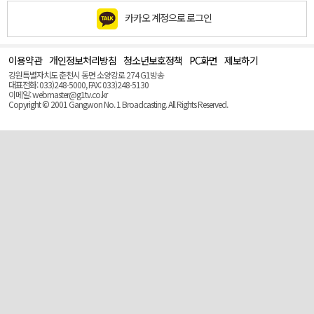
카카오 계정으로 로그인
이용약관
개인정보처리방침
청소년보호정책
PC화면
제보하기
맨
위
강원특별자치도 춘천시 동면 소양강로 274 G1방송
로
대표전화: 033)248-5000, FAX: 033)248-5130
(Top)
이메일: webmaster@g1tv.co.kr
Copyright © 2001 Gangwon No. 1 Broadcasting. All Rights Reserved.