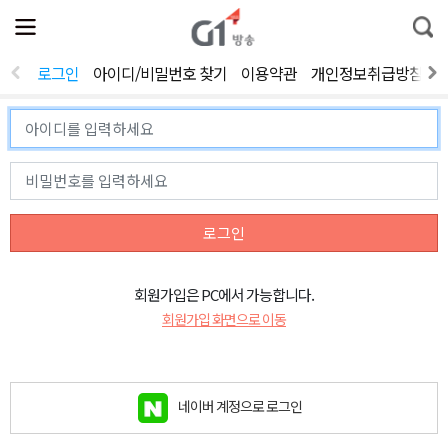
전
제
통
체
보
합
메
검
뉴
색
로그인
아이디/비밀번호 찾기
이용약관
개인정보취급방침
열
기
로그인
회원가입은 PC에서 가능합니다.
회원가입 화면으로 이동
네이버 계정으로 로그인