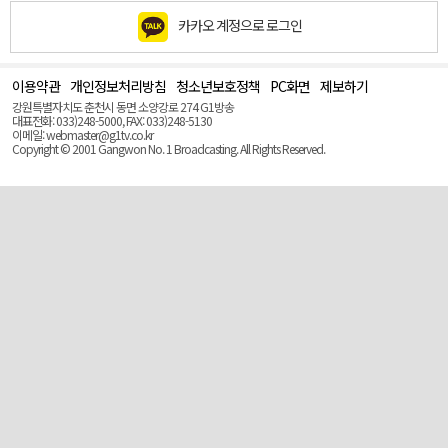
카카오 계정으로 로그인
이용약관
개인정보처리방침
청소년보호정책
PC화면
제보하기
맨
위
강원특별자치도 춘천시 동면 소양강로 274 G1방송
로
대표전화: 033)248-5000, FAX: 033)248-5130
(Top)
이메일: webmaster@g1tv.co.kr
Copyright © 2001 Gangwon No. 1 Broadcasting. All Rights Reserved.