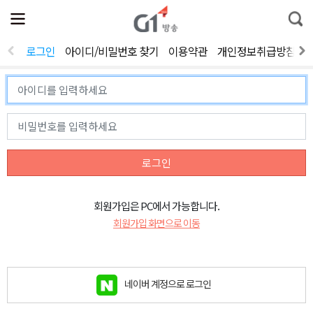
전
제
통
체
보
합
메
검
뉴
색
로그인
아이디/비밀번호 찾기
이용약관
개인정보취급방침
열
기
로그인
회원가입은 PC에서 가능합니다.
회원가입 화면으로 이동
네이버 계정으로 로그인