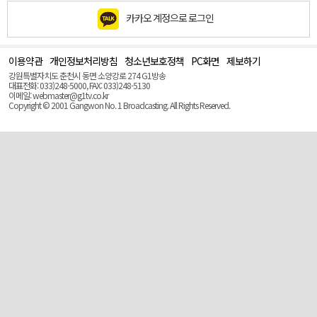
카카오 계정으로 로그인
이용약관
개인정보처리방침
청소년보호정책
PC화면
제보하기
맨
위
강원특별자치도 춘천시 동면 소양강로 274 G1방송
로
대표전화: 033)248-5000, FAX: 033)248-5130
(Top)
이메일: webmaster@g1tv.co.kr
Copyright © 2001 Gangwon No. 1 Broadcasting. All Rights Reserved.