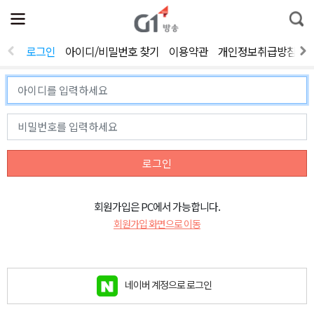
전
제
통
체
보
합
메
검
뉴
색
로그인
아이디/비밀번호 찾기
이용약관
개인정보취급방침
열
기
로그인
회원가입은 PC에서 가능합니다.
회원가입 화면으로 이동
네이버 계정으로 로그인