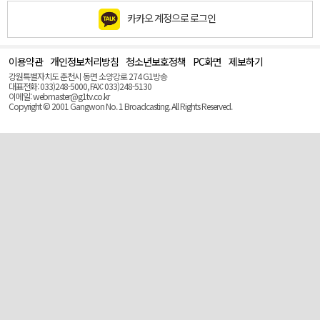
카카오 계정으로 로그인
이용약관
개인정보처리방침
청소년보호정책
PC화면
제보하기
맨
위
강원특별자치도 춘천시 동면 소양강로 274 G1방송
로
대표전화: 033)248-5000, FAX: 033)248-5130
(Top)
이메일: webmaster@g1tv.co.kr
Copyright © 2001 Gangwon No. 1 Broadcasting. All Rights Reserved.