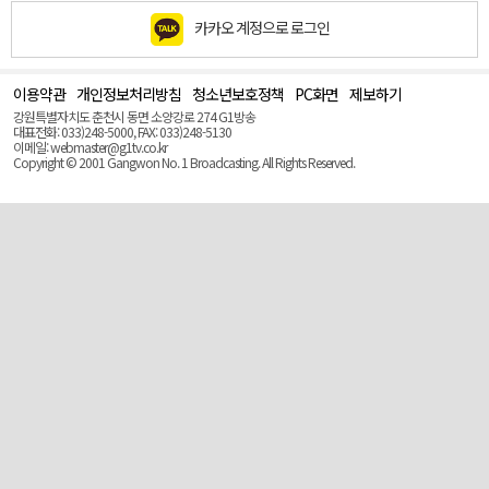
카카오 계정으로 로그인
이용약관
개인정보처리방침
청소년보호정책
PC화면
제보하기
맨
위
강원특별자치도 춘천시 동면 소양강로 274 G1방송
로
대표전화: 033)248-5000, FAX: 033)248-5130
(Top)
이메일: webmaster@g1tv.co.kr
Copyright © 2001 Gangwon No. 1 Broadcasting. All Rights Reserved.