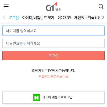
전
제
통
체
보
합
메
검
뉴
색
로그인
아이디/비밀번호 찾기
이용약관
개인정보취급방침
열
기
로그인
회원가입은 PC에서 가능합니다.
회원가입 화면으로 이동
네이버 계정으로 로그인