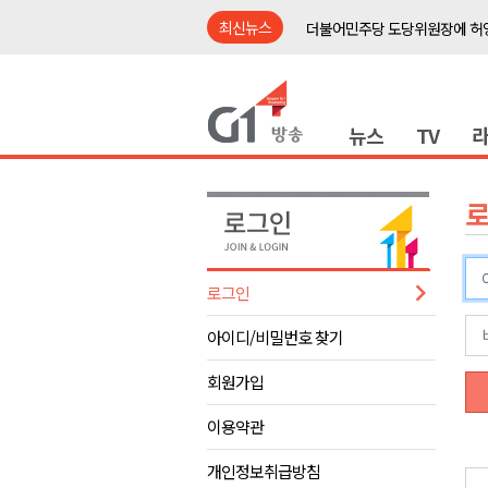
최신뉴스
더불어민주당 도당위원장에 허영
수족구병 원인 바이러스 급증..
춘천 돈사 화재..평창 교통사고 
뉴스
TV
동해안 이안류..지자체 대응 강
원주시, 지역첨단의료복합단지 
강원도 반려동물지원센터, 참여
평창 전지훈련 성지..선수들 구
동해시, 어르신병원동행서비스 
로그인
원주환경청, 비산배출시설 미신
아이디/비밀번호 찾기
민주당 순회경선 합동연설회..
더불어민주당 도당위원장에 허영
회원가입
수족구병 원인 바이러스 급증..
이용약관
춘천 돈사 화재..평창 교통사고 
개인정보취급방침
동해안 이안류..지자체 대응 강