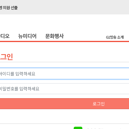
 의원 선출
위생 주의 당부
4명 경상
라디오
뉴미디어
문화행사
화
G1방송 소개
지정 준비 본격화
형 프로그램 신설
로그인
슬땀
확대 운영
고 사업장 점검
강원 표심은
 의원 선출
로그인
위생 주의 당부
4명 경상
화