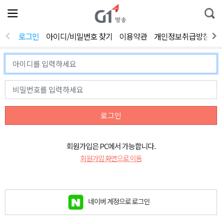
전
제
통
체
보
합
메
검
뉴
색
로그인
아이디/비밀번호 찾기
이용약관
개인정보취급방침
열
기
로그인
회원가입은 PC에서 가능합니다.
회원가입 화면으로 이동
네이버 계정으로 로그인