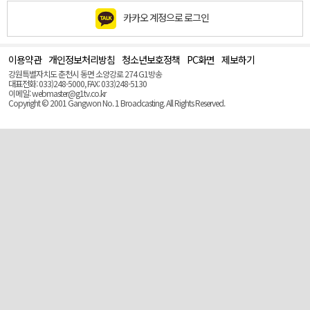
카카오 계정으로 로그인
이용약관
개인정보처리방침
청소년보호정책
PC화면
제보하기
맨
위
강원특별자치도 춘천시 동면 소양강로 274 G1방송
로
대표전화: 033)248-5000, FAX: 033)248-5130
(Top)
이메일: webmaster@g1tv.co.kr
Copyright © 2001 Gangwon No. 1 Broadcasting. All Rights Reserved.