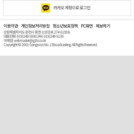
카카오 계정으로 로그인
이용약관
개인정보처리방침
청소년보호정책
PC화면
제보하기
맨
위
강원특별자치도 춘천시 동면 소양강로 274 G1방송
로
대표전화: 033)248-5000, FAX: 033)248-5130
(Top)
이메일: webmaster@g1tv.co.kr
Copyright © 2001 Gangwon No. 1 Broadcasting. All Rights Reserved.