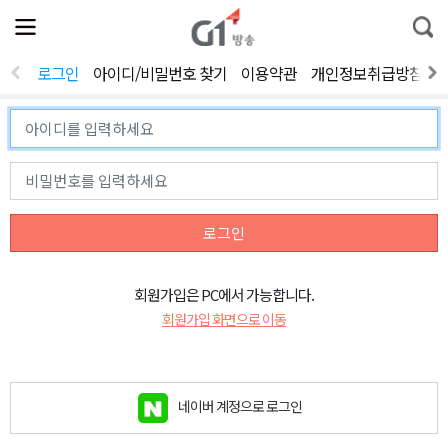
전
제
통
체
보
합
메
검
뉴
색
로그인
아이디/비밀번호 찾기
이용약관
개인정보취급방침
열
기
로그인
회원가입은 PC에서 가능합니다.
회원가입 화면으로 이동
네이버 계정으로 로그인