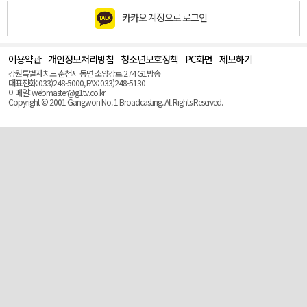
카카오 계정으로 로그인
이용약관
개인정보처리방침
청소년보호정책
PC화면
제보하기
맨
위
강원특별자치도 춘천시 동면 소양강로 274 G1방송
로
대표전화: 033)248-5000, FAX: 033)248-5130
(Top)
이메일: webmaster@g1tv.co.kr
Copyright © 2001 Gangwon No. 1 Broadcasting. All Rights Reserved.