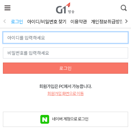
전
제
통
체
보
합
메
검
뉴
색
로그인
아이디/비밀번호 찾기
이용약관
개인정보취급방침
열
기
로그인
회원가입은 PC에서 가능합니다.
회원가입 화면으로 이동
네이버 계정으로 로그인