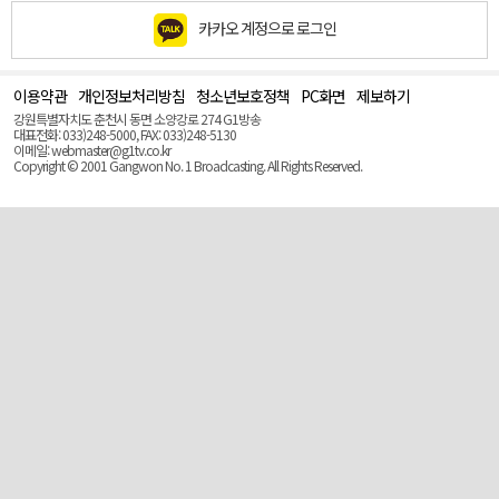
카카오 계정으로 로그인
이용약관
개인정보처리방침
청소년보호정책
PC화면
제보하기
맨
위
강원특별자치도 춘천시 동면 소양강로 274 G1방송
로
대표전화: 033)248-5000, FAX: 033)248-5130
(Top)
이메일: webmaster@g1tv.co.kr
Copyright © 2001 Gangwon No. 1 Broadcasting. All Rights Reserved.