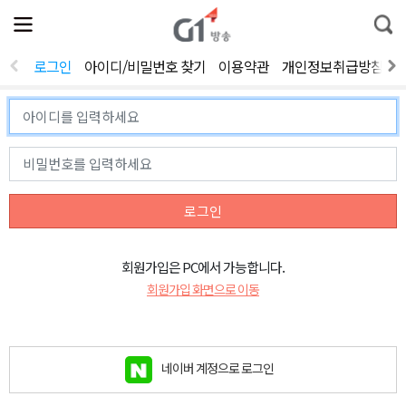
전
제
통
체
보
합
메
검
뉴
색
로그인
아이디/비밀번호 찾기
이용약관
개인정보취급방침
열
기
로그인
회원가입은 PC에서 가능합니다.
회원가입 화면으로 이동
네이버 계정으로 로그인