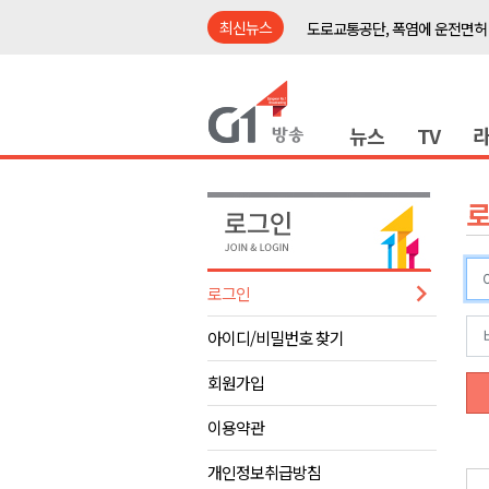
최신뉴스
도로교통공단, 폭염에 운전면허
강릉시, '상생동행 100일 릴레
삼척시, 무건리 이끼폭포 생태
뉴스
TV
<강원랜드> 관광객이 인구 3배
<강원랜드> 마카오 카지노 "복
제28회 정동진독립영화제 오늘
양양군, 소상공인 특례보증 2차
평창군 재해 예방 도로 시설물 
로그인
동해시, '해군1함대로' 명예도로 
아이디/비밀번호 찾기
영월 '폭염중대경보' 발효..주말,
도로교통공단, 폭염에 운전면허
회원가입
강릉시, '상생동행 100일 릴레
이용약관
삼척시, 무건리 이끼폭포 생태
개인정보취급방침
<강원랜드> 관광객이 인구 3배