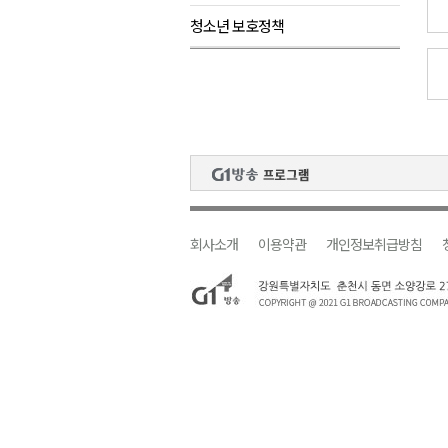
청소년 보호정책
<강원랜드> 마카오 카지노 "복
제28회 정동진독립영화제 오늘
양양군, 소상공인 특례보증 2차
평창군 재해 예방 도로 시설물 
동해시, '해군1함대로' 명예도로 
회사소개
이용약관
개인정보취급방침