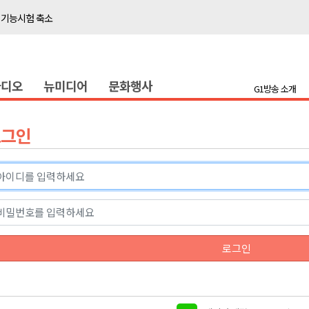
 기능시험 축소
이' 경제살리기 추진
탐방로 전면 통제
라디오
뉴미디어
문화행사
..싱가포르 복합리조트
G1방송 소개
합리조트로 진화 중"
 개막
로그인
 지원사업 시행
정밀 안전 진단
4.1km 지정
 더위 한풀 꺾여
 기능시험 축소
로그인
이' 경제살리기 추진
탐방로 전면 통제
..싱가포르 복합리조트