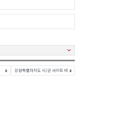
2026년 08월 08일(토)
2026년 08월 08일(토)
2026년 08월 08일(토)
2026년 08월 07일(금)
2026년 08월 07일(금)