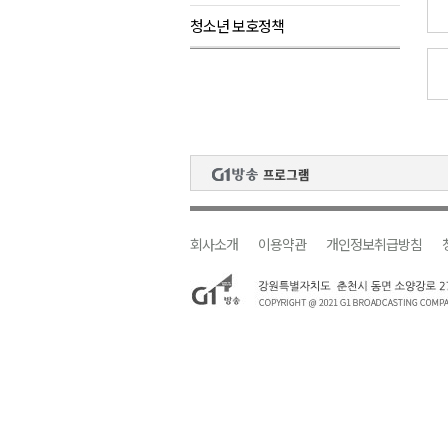
청소년 보호정책
영월군, 14~15일 서부시장 야
양양군, 21일까지 '초등학생 틈
강원개발공사, 공기업 평가 2년 
도-시군 첫 간담회..우상호 "하
이 대통령, 사북·납북귀환어부 
회사소개
이용약관
개인정보취급방침