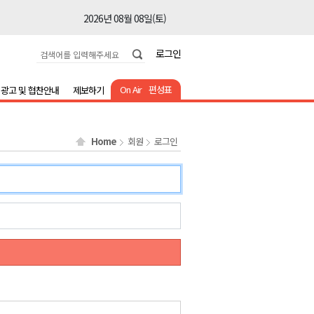
2026년 08월 08일(토)
2026년 08월 08일(토)
로그인
2026년 08월 08일(토)
2026년 08월 08일(토)
On Air
편성표
광고 및 협찬안내
제보하기
2026년 08월 08일(토)
2026년 08월 08일(토)
Home
회원
로그인
2026년 08월 08일(토)
2026년 08월 07일(금)
2026년 08월 07일(금)
2026년 08월 08일(토)
2026년 08월 08일(토)
2026년 08월 08일(토)
2026년 08월 08일(토)
2026년 08월 08일(토)