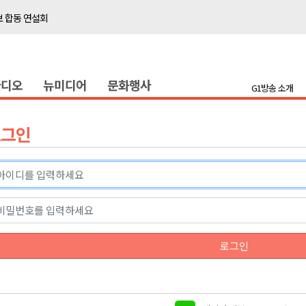
보 합동 연설회
선 복원 재개
백여세대 불편
라디오
뉴미디어
문화행사
' 개원
G1방송 소개
시장 운영
새 돌봄' 시행
로그인
연속 '다'등급
나된 공동체"
국가폭력 사과
보 합동 연설회
로그인
선 복원 재개
백여세대 불편
' 개원