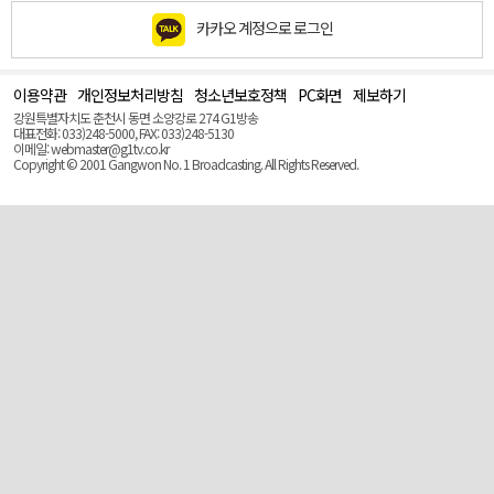
카카오 계정으로 로그인
이용약관
개인정보처리방침
청소년보호정책
PC화면
제보하기
맨
위
강원특별자치도 춘천시 동면 소양강로 274 G1방송
로
대표전화: 033)248-5000, FAX: 033)248-5130
(Top)
이메일: webmaster@g1tv.co.kr
Copyright © 2001 Gangwon No. 1 Broadcasting. All Rights Reserved.