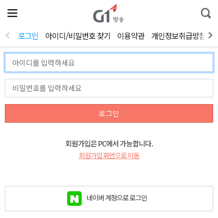
전
제
통
체
보
합
메
검
뉴
색
로그인
아이디/비밀번호 찾기
이용약관
개인정보취급방침
열
기
로그인
회원가입은 PC에서 가능합니다.
회원가입 화면으로 이동
네이버 계정으로 로그인