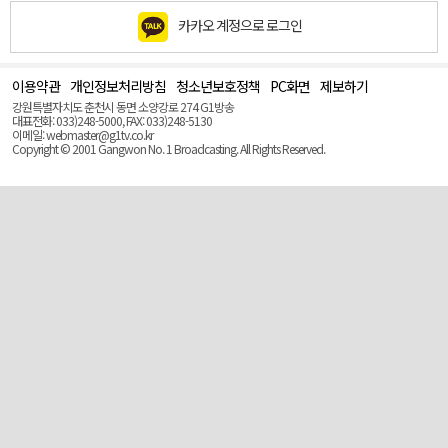
카카오 계정으로 로그인
이용약관
개인정보처리방침
청소년보호정책
PC화면
제보하기
맨
위
강원특별자치도 춘천시 동면 소양강로 274 G1방송
로
대표전화: 033)248-5000, FAX: 033)248-5130
(Top)
이메일: webmaster@g1tv.co.kr
Copyright © 2001 Gangwon No. 1 Broadcasting. All Rights Reserved.