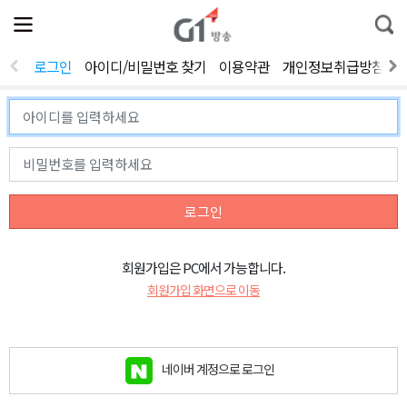
전
제
통
체
보
합
메
검
뉴
색
로그인
아이디/비밀번호 찾기
이용약관
개인정보취급방침
열
기
로그인
회원가입은 PC에서 가능합니다.
회원가입 화면으로 이동
네이버 계정으로 로그인