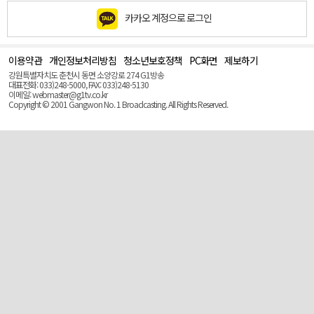
카카오 계정으로 로그인
이용약관
개인정보처리방침
청소년보호정책
PC화면
제보하기
맨
위
강원특별자치도 춘천시 동면 소양강로 274 G1방송
로
대표전화: 033)248-5000, FAX: 033)248-5130
(Top)
이메일: webmaster@g1tv.co.kr
Copyright © 2001 Gangwon No. 1 Broadcasting. All Rights Reserved.