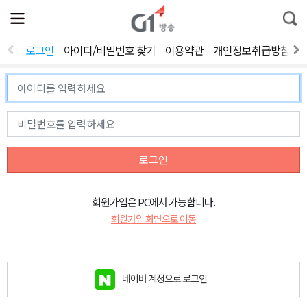
전
제
통
체
보
합
메
검
뉴
색
로그인
아이디/비밀번호 찾기
이용약관
개인정보취급방침
열
기
로그인
회원가입은 PC에서 가능합니다.
회원가입 화면으로 이동
네이버 계정으로 로그인