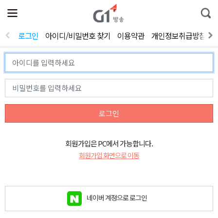
전
제
통
체
보
합
메
검
뉴
색
로그인
아이디/비밀번호 찾기
이용약관
개인정보취급방침
열
기
로그인
회원가입은 PC에서 가능합니다.
회원가입 화면으로 이동
네이버 계정으로 로그인