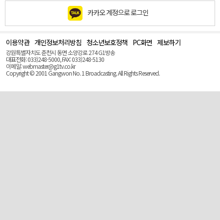
카카오 계정으로 로그인
이용약관
개인정보처리방침
청소년보호정책
PC화면
제보하기
맨
위
강원특별자치도 춘천시 동면 소양강로 274 G1방송
로
대표전화: 033)248-5000, FAX: 033)248-5130
(Top)
이메일: webmaster@g1tv.co.kr
Copyright © 2001 Gangwon No. 1 Broadcasting. All Rights Reserved.