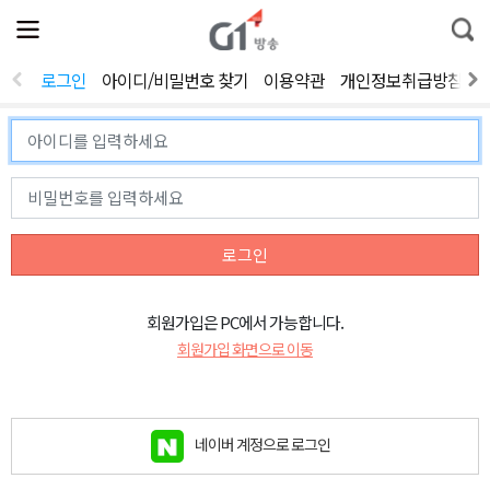
전
제
통
체
보
합
메
검
뉴
색
로그인
아이디/비밀번호 찾기
이용약관
개인정보취급방침
열
기
로그인
회원가입은 PC에서 가능합니다.
회원가입 화면으로 이동
네이버 계정으로 로그인