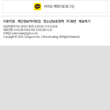
카카오 계정으로 로그인
이용약관
개인정보처리방침
청소년보호정책
PC화면
제보하기
맨
위
강원특별자치도 춘천시 동면 소양강로 274 G1방송
로
대표전화: 033)248-5000, FAX: 033)248-5130
(Top)
이메일: webmaster@g1tv.co.kr
Copyright © 2001 Gangwon No. 1 Broadcasting. All Rights Reserved.