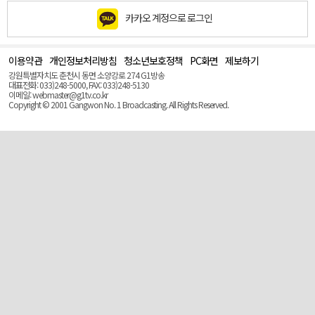
카카오 계정으로 로그인
이용약관
개인정보처리방침
청소년보호정책
PC화면
제보하기
맨
위
강원특별자치도 춘천시 동면 소양강로 274 G1방송
로
대표전화: 033)248-5000, FAX: 033)248-5130
(Top)
이메일: webmaster@g1tv.co.kr
Copyright © 2001 Gangwon No. 1 Broadcasting. All Rights Reserved.