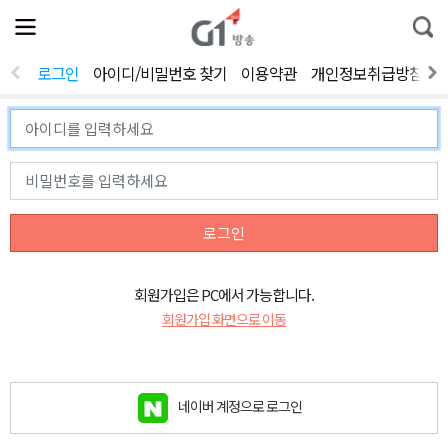
전
제
통
체
보
합
메
검
뉴
색
로그인
아이디/비밀번호 찾기
이용약관
개인정보취급방침
열
기
로그인
회원가입은 PC에서 가능합니다.
회원가입 화면으로 이동
네이버 계정으로 로그인