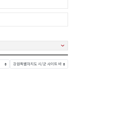
2026년 08월 06일(목)
2026년 08월 06일(목)
2026년 08월 06일(목)
2026년 08월 06일(목)
2026년 08월 06일(목)