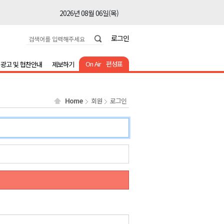
2026년 08월 06일(목)
2026년 08월 06일(목)
로그인
2026년 08월 06일(목)
2026년 08월 06일(목)
On Air
편성표
광고 및 협찬안내
제보하기
2026년 08월 06일(목)
2026년 08월 06일(목)
Home
회원
로그인
2026년 08월 06일(목)
2026년 08월 06일(목)
2026년 08월 06일(목)
2026년 08월 06일(목)
2026년 08월 06일(목)
2026년 08월 06일(목)
2026년 08월 06일(목)
2026년 08월 06일(목)