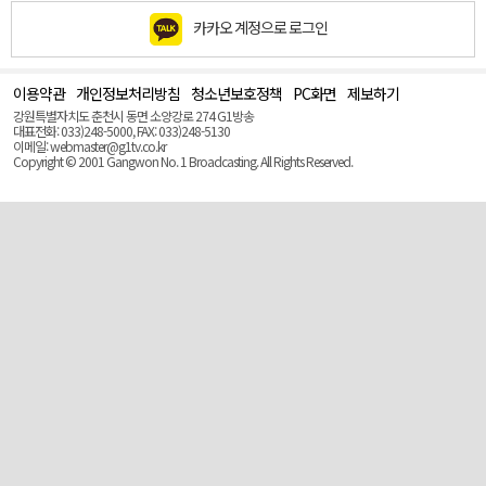
카카오 계정으로 로그인
이용약관
개인정보처리방침
청소년보호정책
PC화면
제보하기
맨
위
강원특별자치도 춘천시 동면 소양강로 274 G1방송
로
대표전화: 033)248-5000, FAX: 033)248-5130
(Top)
이메일: webmaster@g1tv.co.kr
Copyright © 2001 Gangwon No. 1 Broadcasting. All Rights Reserved.