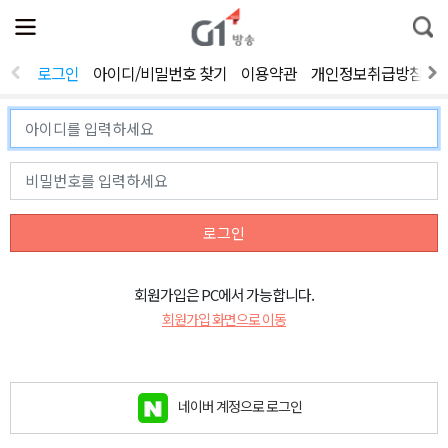
전
제
통
체
보
합
메
검
뉴
색
로그인
아이디/비밀번호 찾기
이용약관
개인정보취급방침
열
기
로그인
회원가입은 PC에서 가능합니다.
회원가입 화면으로 이동
네이버 계정으로 로그인