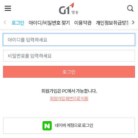
전
제
통
체
보
합
메
검
뉴
색
로그인
아이디/비밀번호 찾기
이용약관
개인정보취급방침
열
기
로그인
회원가입은 PC에서 가능합니다.
회원가입 화면으로 이동
네이버 계정으로 로그인