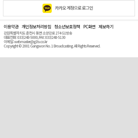
카카오 계정으로 로그인
이용약관
개인정보처리방침
청소년보호정책
PC화면
제보하기
맨
위
강원특별자치도 춘천시 동면 소양강로 274 G1방송
로
대표전화: 033)248-5000, FAX: 033)248-5130
(Top)
이메일: webmaster@g1tv.co.kr
Copyright © 2001 Gangwon No. 1 Broadcasting. All Rights Reserved.