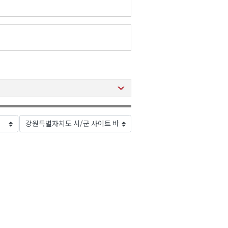
2026년 08월 06일(목)
2026년 08월 06일(목)
2026년 08월 06일(목)
2026년 08월 06일(목)
2026년 08월 06일(목)