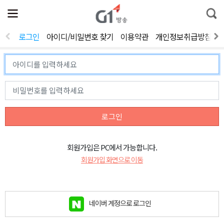
전
제
통
체
보
합
메
검
뉴
색
로그인
아이디/비밀번호 찾기
이용약관
개인정보취급방침
열
기
로그인
회원가입은 PC에서 가능합니다.
회원가입 화면으로 이동
네이버 계정으로 로그인