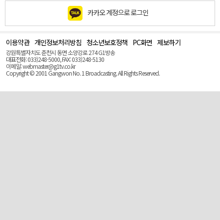
카카오 계정으로 로그인
이용약관
개인정보처리방침
청소년보호정책
PC화면
제보하기
맨
위
강원특별자치도 춘천시 동면 소양강로 274 G1방송
로
대표전화: 033)248-5000, FAX: 033)248-5130
(Top)
이메일: webmaster@g1tv.co.kr
Copyright © 2001 Gangwon No. 1 Broadcasting. All Rights Reserved.