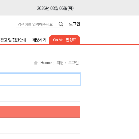
2026년 08월 06일(목)
2026년 08월 06일(목)
로그인
2026년 08월 06일(목)
2026년 08월 06일(목)
On Air
편성표
광고 및 협찬안내
제보하기
2026년 08월 06일(목)
2026년 08월 06일(목)
Home
회원
로그인
2026년 08월 06일(목)
2026년 08월 06일(목)
2026년 08월 06일(목)
2026년 08월 06일(목)
2026년 08월 06일(목)
2026년 08월 06일(목)
2026년 08월 06일(목)
2026년 08월 06일(목)