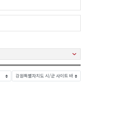
2026년 08월 06일(목)
2026년 08월 06일(목)
2026년 08월 06일(목)
2026년 08월 06일(목)
2026년 08월 06일(목)