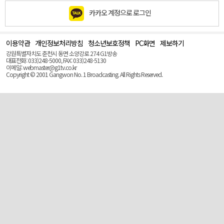
카카오 계정으로 로그인
이용약관
개인정보처리방침
청소년보호정책
PC화면
제보하기
맨
위
강원특별자치도 춘천시 동면 소양강로 274 G1방송
로
대표전화: 033)248-5000, FAX: 033)248-5130
(Top)
이메일: webmaster@g1tv.co.kr
Copyright © 2001 Gangwon No. 1 Broadcasting. All Rights Reserved.