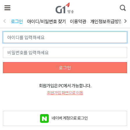
전
제
통
체
보
합
메
검
뉴
색
로그인
아이디/비밀번호 찾기
이용약관
개인정보취급방침
열
기
로그인
회원가입은 PC에서 가능합니다.
회원가입 화면으로 이동
네이버 계정으로 로그인