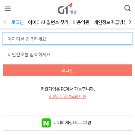
전
제
통
체
보
합
메
검
뉴
색
로그인
아이디/비밀번호 찾기
이용약관
개인정보취급방침
열
기
로그인
회원가입은 PC에서 가능합니다.
회원가입 화면으로 이동
네이버 계정으로 로그인