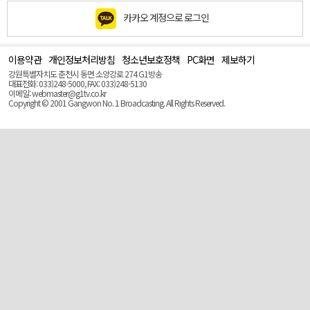
카카오 계정으로 로그인
이용약관
개인정보처리방침
청소년보호정책
PC화면
제보하기
맨
위
강원특별자치도 춘천시 동면 소양강로 274 G1방송
로
대표전화: 033)248-5000, FAX: 033)248-5130
(Top)
이메일: webmaster@g1tv.co.kr
Copyright © 2001 Gangwon No. 1 Broadcasting. All Rights Reserved.