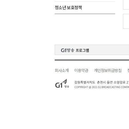
청소년 보호정책
원주시, 하반기 중소기업육성자
강원도립대학교, 하반기 평생교
태백시, 28~29일 제5회 황부자
오늘 극한폭염 계속..낮 최고 ‘영
썩고, 무르고..농산물 피해 속출
회사소개
이용약관
개인정보취급방침