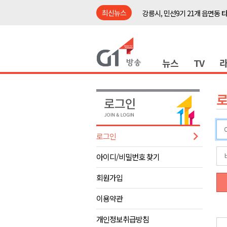
최신뉴스
강릉시, 민선9기 21개 읍면동 
양구군, 원주환경청에 비점오염
<강원랜드> 관광객이 인구 3배
뉴스
TV
<강원랜드> 마카오 카지노 "복
원주시, 하반기 중소기업육성자
강원도립대학교, 하반기 평생교
태백시, 28~29일 제5회 황부자
오늘 극한폭염 계속..낮 최고 ‘영
로그인
썩고, 무르고..농산물 피해 속출
아이디/비밀번호 찾기
썩고, 무르고..농산물 피해 속출
강릉시, 민선9기 21개 읍면동 
회원가입
양구군, 원주환경청에 비점오염
이용약관
<강원랜드> 관광객이 인구 3배
개인정보취급방침
<강원랜드> 마카오 카지노 "복