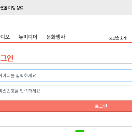
타운홀 미팅 성료
저감 사업 등 건의
..싱가포르 복합리조트
라디오
뉴미디어
문화행사
합리조트로 진화 중"
G1방송 소개
금 지원 접수
육원 수강생 모집
로그인
 며느리 축제
상 38도’
타운홀 미팅 성료
로그인
저감 사업 등 건의
..싱가포르 복합리조트
합리조트로 진화 중"