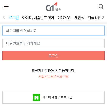
전
제
통
체
보
합
메
검
뉴
색
로그인
아이디/비밀번호 찾기
이용약관
개인정보취급방침
열
기
로그인
회원가입은 PC에서 가능합니다.
회원가입 화면으로 이동
네이버 계정으로 로그인