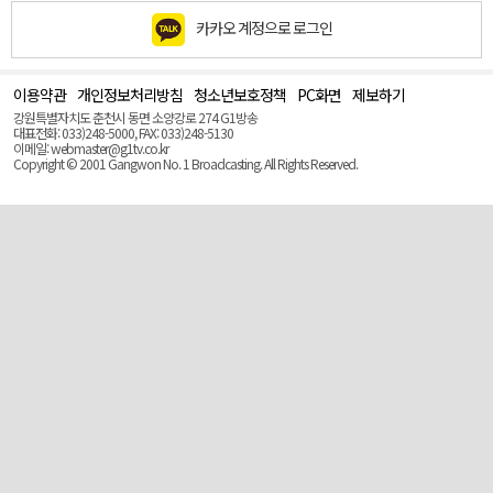
카카오 계정으로 로그인
이용약관
개인정보처리방침
청소년보호정책
PC화면
제보하기
맨
위
강원특별자치도 춘천시 동면 소양강로 274 G1방송
로
대표전화: 033)248-5000, FAX: 033)248-5130
(Top)
이메일: webmaster@g1tv.co.kr
Copyright © 2001 Gangwon No. 1 Broadcasting. All Rights Reserved.