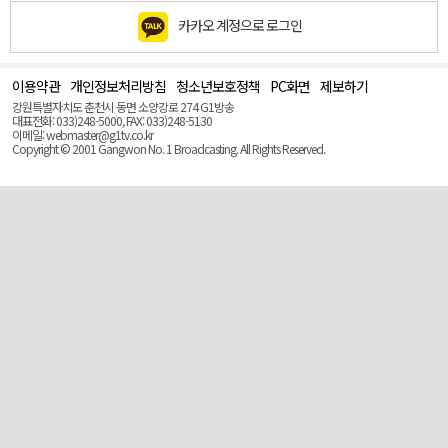
카카오 계정으로 로그인
이용약관
개인정보처리방침
청소년보호정책
PC화면
제보하기
맨
위
강원특별자치도 춘천시 동면 소양강로 274 G1방송
로
대표전화: 033)248-5000, FAX: 033)248-5130
(Top)
이메일: webmaster@g1tv.co.kr
Copyright © 2001 Gangwon No. 1 Broadcasting. All Rights Reserved.