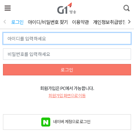
전
제
통
체
보
합
메
검
뉴
색
로그인
아이디/비밀번호 찾기
이용약관
개인정보취급방침
열
기
로그인
회원가입은 PC에서 가능합니다.
회원가입 화면으로 이동
네이버 계정으로 로그인