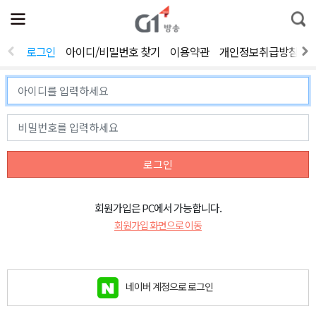
전
제
통
체
보
합
메
검
뉴
색
로그인
아이디/비밀번호 찾기
이용약관
개인정보취급방침
열
기
로그인
회원가입은 PC에서 가능합니다.
회원가입 화면으로 이동
네이버 계정으로 로그인