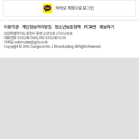
카카오 계정으로 로그인
이용약관
개인정보처리방침
청소년보호정책
PC화면
제보하기
맨
위
강원특별자치도 춘천시 동면 소양강로 274 G1방송
로
대표전화: 033)248-5000, FAX: 033)248-5130
(Top)
이메일: webmaster@g1tv.co.kr
Copyright © 2001 Gangwon No. 1 Broadcasting. All Rights Reserved.