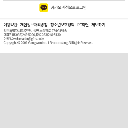
카카오 계정으로 로그인
이용약관
개인정보처리방침
청소년보호정책
PC화면
제보하기
맨
위
강원특별자치도 춘천시 동면 소양강로 274 G1방송
로
대표전화: 033)248-5000, FAX: 033)248-5130
(Top)
이메일: webmaster@g1tv.co.kr
Copyright © 2001 Gangwon No. 1 Broadcasting. All Rights Reserved.