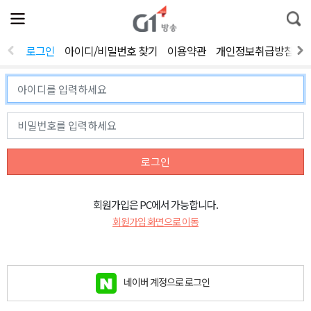
전
제
통
체
보
합
메
검
뉴
색
로그인
아이디/비밀번호 찾기
이용약관
개인정보취급방침
열
기
로그인
회원가입은 PC에서 가능합니다.
회원가입 화면으로 이동
네이버 계정으로 로그인