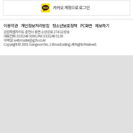
카카오 계정으로 로그인
이용약관
개인정보처리방침
청소년보호정책
PC화면
제보하기
맨
위
강원특별자치도 춘천시 동면 소양강로 274 G1방송
로
대표전화: 033)248-5000, FAX: 033)248-5130
(Top)
이메일: webmaster@g1tv.co.kr
Copyright © 2001 Gangwon No. 1 Broadcasting. All Rights Reserved.