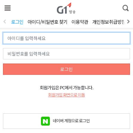
전
제
통
체
보
합
메
검
뉴
색
로그인
아이디/비밀번호 찾기
이용약관
개인정보취급방침
열
기
로그인
회원가입은 PC에서 가능합니다.
회원가입 화면으로 이동
네이버 계정으로 로그인