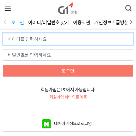
전
제
통
체
보
합
메
검
뉴
색
로그인
아이디/비밀번호 찾기
이용약관
개인정보취급방침
열
기
로그인
회원가입은 PC에서 가능합니다.
회원가입 화면으로 이동
네이버 계정으로 로그인