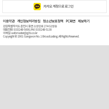
카카오 계정으로 로그인
이용약관
개인정보처리방침
청소년보호정책
PC화면
제보하기
맨
위
강원특별자치도 춘천시 동면 소양강로 274 G1방송
로
대표전화: 033)248-5000, FAX: 033)248-5130
(Top)
이메일: webmaster@g1tv.co.kr
Copyright © 2001 Gangwon No. 1 Broadcasting. All Rights Reserved.