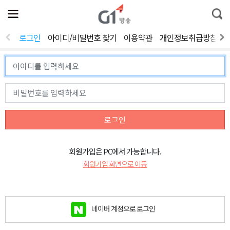
전
제
통
체
보
합
메
검
뉴
색
로그인
아이디/비밀번호 찾기
이용약관
개인정보취급방침
열
기
로그인
회원가입은 PC에서 가능합니다.
회원가입 화면으로 이동
네이버 계정으로 로그인