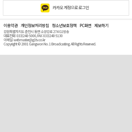
카카오 계정으로 로그인
이용약관
개인정보처리방침
청소년보호정책
PC화면
제보하기
맨
위
강원특별자치도 춘천시 동면 소양강로 274 G1방송
로
대표전화: 033)248-5000, FAX: 033)248-5130
(Top)
이메일: webmaster@g1tv.co.kr
Copyright © 2001 Gangwon No. 1 Broadcasting. All Rights Reserved.