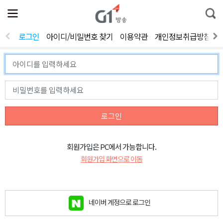
전
제
통
체
보
합
메
검
뉴
색
로그인
아이디/비밀번호 찾기
이용약관
개인정보취급방침
열
기
로그인
회원가입은 PC에서 가능합니다.
회원가입 화면으로 이동
네이버 계정으로 로그인