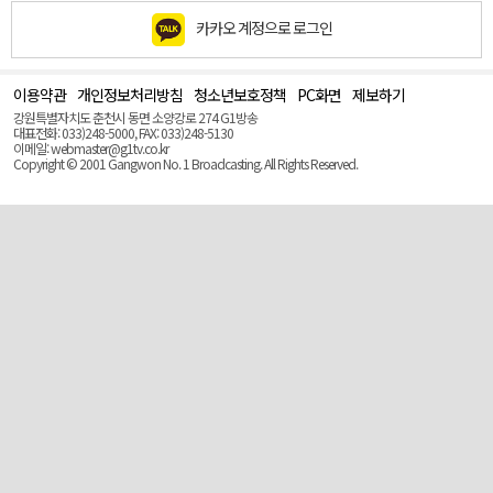
카카오 계정으로 로그인
이용약관
개인정보처리방침
청소년보호정책
PC화면
제보하기
맨
위
강원특별자치도 춘천시 동면 소양강로 274 G1방송
로
대표전화: 033)248-5000, FAX: 033)248-5130
(Top)
이메일: webmaster@g1tv.co.kr
Copyright © 2001 Gangwon No. 1 Broadcasting. All Rights Reserved.