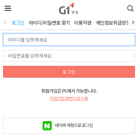
전
제
통
체
보
합
메
검
뉴
색
로그인
아이디/비밀번호 찾기
이용약관
개인정보취급방침
열
기
로그인
회원가입은 PC에서 가능합니다.
회원가입 화면으로 이동
네이버 계정으로 로그인