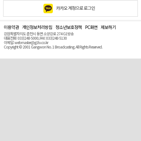
카카오 계정으로 로그인
이용약관
개인정보처리방침
청소년보호정책
PC화면
제보하기
맨
위
강원특별자치도 춘천시 동면 소양강로 274 G1방송
로
대표전화: 033)248-5000, FAX: 033)248-5130
(Top)
이메일: webmaster@g1tv.co.kr
Copyright © 2001 Gangwon No. 1 Broadcasting. All Rights Reserved.