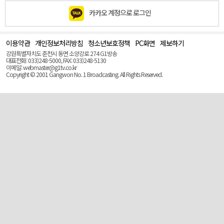
카카오 계정으로 로그인
이용약관
개인정보처리방침
청소년보호정책
PC화면
제보하기
맨
위
강원특별자치도 춘천시 동면 소양강로 274 G1방송
로
대표전화: 033)248-5000, FAX: 033)248-5130
(Top)
이메일: webmaster@g1tv.co.kr
Copyright © 2001 Gangwon No. 1 Broadcasting. All Rights Reserved.