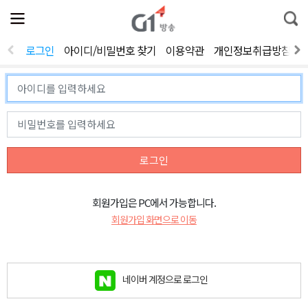
전
제
통
체
보
합
메
검
뉴
색
로그인
아이디/비밀번호 찾기
이용약관
개인정보취급방침
열
기
로그인
회원가입은 PC에서 가능합니다.
회원가입 화면으로 이동
네이버 계정으로 로그인