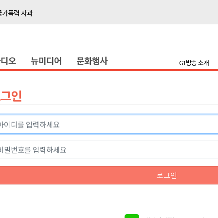
국가폭력 사과
접목
정책간담회
라디오
뉴미디어
문화행사
 초청 특별 강연
G1방송 소개
천 유치 건의
로그인
최
87명 인사
나된 공동체"
국가폭력 사과
로그인
접목
정책간담회
 초청 특별 강연