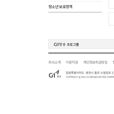
청소년 보호정책
검찰청 폐지..해결 과제 산적
육동한 시장, 국제스케이트장 춘
영월군, 국·도비 확보 보고회 개
삼척 공공산후조리원 이전 시급
강원자치도교육청 교감급 이상 3
회사소개
이용약관
개인정보취급방침