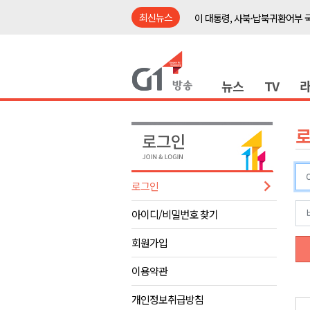
최신뉴스
이 대통령, 사북·납북귀환어부 
여름축제 더위와 전쟁..물놀이 
강원도, 최휘영 문체부장관과 
뉴스
TV
이광재 국회 예결위원장, 강릉시
검찰청 폐지..해결 과제 산적
육동한 시장, 국제스케이트장 춘
영월군, 국·도비 확보 보고회 개
삼척 공공산후조리원 이전 시급
로그인
강원자치도교육청 교감급 이상 3
아이디/비밀번호 찾기
도-시군 첫 간담회..우상호 "하
이 대통령, 사북·납북귀환어부 
회원가입
여름축제 더위와 전쟁..물놀이 
이용약관
강원도, 최휘영 문체부장관과 
개인정보취급방침
이광재 국회 예결위원장, 강릉시