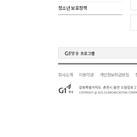
청소년 보호정책
영월군, 14~15일 서부시장 야
양양군, 21일까지 '초등학생 틈
강원개발공사, 공기업 평가 2년 
도-시군 첫 간담회..우상호 "하
이 대통령, 사북·납북귀환어부 
회사소개
이용약관
개인정보취급방침