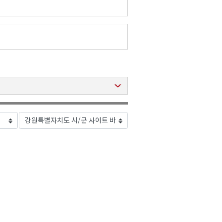
2026년 08월 08일(토)
2026년 08월 08일(토)
2026년 08월 08일(토)
2026년 08월 07일(금)
2026년 08월 07일(금)